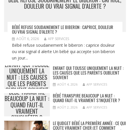
DOULEUR OU VRAI SIGNAL D’ALERTE ?
BÉBÉ REFUSE SOUDAINEMENT LE BIBERON : CAPRICE, DOULEUR
OU VRAI SIGNAL D’ALERTE ?
AOÛT 6, 2026
AFP SERVICES
Bébé refuse soudainement le biberon : caprice douleur
ou vrai signal d alerte Un bébé qui accepte son biberon
un jour...
ENFANT QUI TOUSSE
ENFANT QUI TOUSSE UNIQUEMENT LA NUIT :
UNIQUEMENT LA
LES CAUSES QUE LES PARENTS OUBLIENT
NUIT : LES CAUSES
SOUVENT
QUE LES PARENTS
AOÛT 4, 2026
AFP SERVICES
OUBLIENT SOUVENT
BÉBÉ TRANSPIRE
BÉBÉ TRANSPIRE BEAUCOUP LA NUIT :
BEAUCOUP LA NUIT :
QUAND FAUT-IL VRAIMENT S’INQUIÉTER ?
QUAND FAUT-IL
AOÛT 2, 2026
AFP SERVICES
VRAIMENT
S’INQUIÉTER ?
LE BUDGET BÉBÉ LA PREMIÈRE ANNÉE : CE QUI
COÛTE VRAIMENT CHER (ET COMMENT