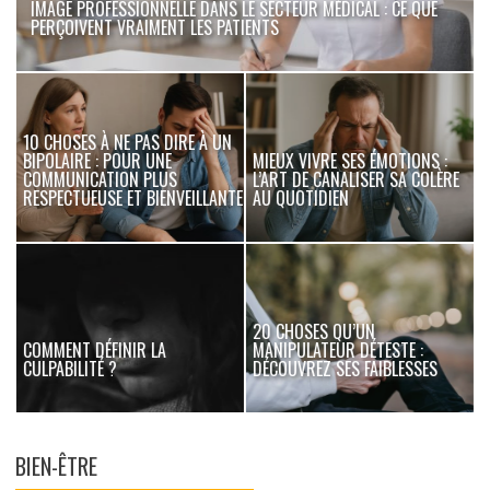
IMAGE PROFESSIONNELLE DANS LE SECTEUR MÉDICAL : CE QUE
PERÇOIVENT VRAIMENT LES PATIENTS
10 CHOSES À NE PAS DIRE À UN
BIPOLAIRE : POUR UNE
MIEUX VIVRE SES ÉMOTIONS :
US
COMMUNICATION PLUS
L’ART DE CANALISER SA COLÈRE
C
RESPECTUEUSE ET BIENVEILLANTE
AU QUOTIDIEN
20 CHOSES QU’UN
L
RE
COMMENT DÉFINIR LA
MANIPULATEUR DÉTESTE :
CULPABILITÉ ?
DÉCOUVREZ SES FAIBLESSES
BIEN-ÊTRE