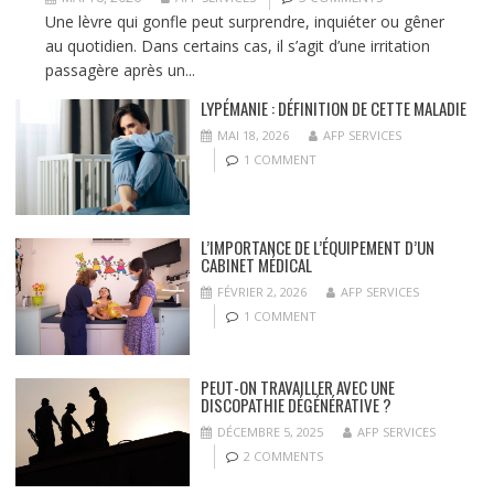
Une lèvre qui gonfle peut surprendre, inquiéter ou gêner
au quotidien. Dans certains cas, il s’agit d’une irritation
passagère après un...
LYPÉMANIE : DÉFINITION DE CETTE MALADIE
MAI 18, 2026
AFP SERVICES
1 COMMENT
L’IMPORTANCE DE L’ÉQUIPEMENT D’UN
CABINET MÉDICAL
FÉVRIER 2, 2026
AFP SERVICES
1 COMMENT
PEUT-ON TRAVAILLER AVEC UNE
DISCOPATHIE DÉGÉNÉRATIVE ?
DÉCEMBRE 5, 2025
AFP SERVICES
2 COMMENTS