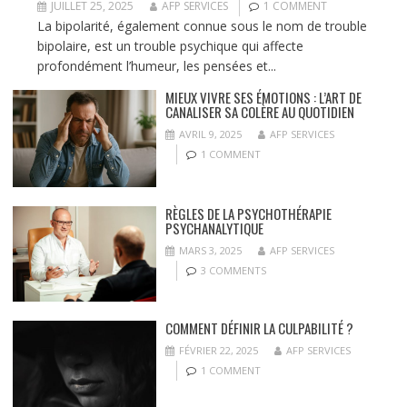
JUILLET 25, 2025
AFP SERVICES
1 COMMENT
La bipolarité, également connue sous le nom de trouble
bipolaire, est un trouble psychique qui affecte
profondément l’humeur, les pensées et...
MIEUX VIVRE SES ÉMOTIONS : L’ART DE
CANALISER SA COLÈRE AU QUOTIDIEN
AVRIL 9, 2025
AFP SERVICES
1 COMMENT
RÈGLES DE LA PSYCHOTHÉRAPIE
PSYCHANALYTIQUE
MARS 3, 2025
AFP SERVICES
3 COMMENTS
COMMENT DÉFINIR LA CULPABILITÉ ?
FÉVRIER 22, 2025
AFP SERVICES
1 COMMENT