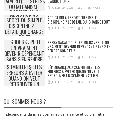
FAIM RÉELLE, STRESS
D’ADDICTION ?
OU MÉCANISME
JUILLET 24, 2026
AFP SERVICES
D’ADDICTION ?
ADDICTION AU
ADDICTION AU SPORT OU SIMPLE
SPORT OU SIMPLE
DISCIPLINE ? LE DÉTAIL QUI CHANGE TOUT
DISCIPLINE ? LE
JUILLET 22, 2026
AFP SERVICES
DÉTAIL QUI CHANGE
SPRAY NASAL TOUS
TOUT
LES JOURS : PEUT-
SPRAY NASAL TOUS LES JOURS : PEUT-ON
VRAIMENT DEVENIR DÉPENDANT SANS S’EN
ON VRAIMENT
RENDRE COMPTE ?
DEVENIR DÉPENDANT
JUILLET 20, 2026
AFP SERVICES
SANS S’EN RENDRE
DÉPENDANCE AUX
COMPTE ?
SOMNIFÈRES : LES
DÉPENDANCE AUX SOMNIFÈRES : LES
ERREURS À ÉVITER QUAND ON VEUT
ERREURS À ÉVITER
RETROUVER UN SOMMEIL NATUREL
QUAND ON VEUT
JUILLET 18, 2026
AFP SERVICES
RETROUVER UN
SOMMEIL NATUREL
QUI SOMMES-NOUS ?
Indépendants dans les domaines de la santé et du bien-être.