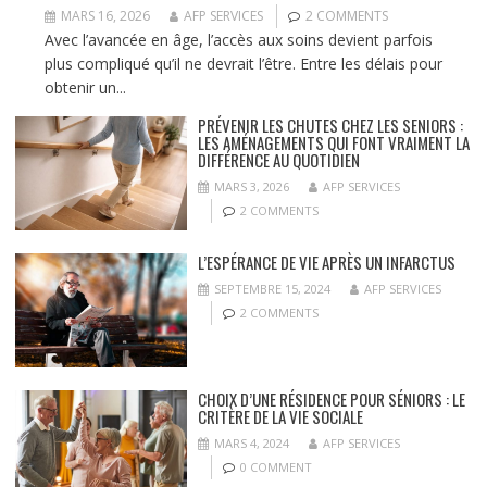
MARS 16, 2026
AFP SERVICES
2 COMMENTS
Avec l’avancée en âge, l’accès aux soins devient parfois
plus compliqué qu’il ne devrait l’être. Entre les délais pour
obtenir un...
PRÉVENIR LES CHUTES CHEZ LES SENIORS :
LES AMÉNAGEMENTS QUI FONT VRAIMENT LA
DIFFÉRENCE AU QUOTIDIEN
MARS 3, 2026
AFP SERVICES
2 COMMENTS
L’ESPÉRANCE DE VIE APRÈS UN INFARCTUS
SEPTEMBRE 15, 2024
AFP SERVICES
2 COMMENTS
CHOIX D’UNE RÉSIDENCE POUR SÉNIORS : LE
CRITÈRE DE LA VIE SOCIALE
MARS 4, 2024
AFP SERVICES
0 COMMENT