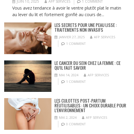
JUIN 10, 2025
AFP SERVICES
1 COMMENT
Vous avez tendance à avoir le ventre plutôt plat le matin
au lever du lit et fortement gonflé au cours de...
LES SECRETS POUR UNE PEAU LISSE :
TRAITEMENTS NON INVASIFS
JANVIER 27, 2025
AFP SERVICES
1 COMMENT
LE CANCER DU SEIN CHEZ LA FEMME : CE
QU’IL FAUT SAVOIR
MAI 14, 2024
AFP SERVICES
1 COMMENT
LES CULOTTES POST-PARTUM
RÉUTILISABLES : UN CHOIX DURABLE POUR
L’ENVIRONNEMENT
MAI 2, 2024
AFP SERVICES
0 COMMENT